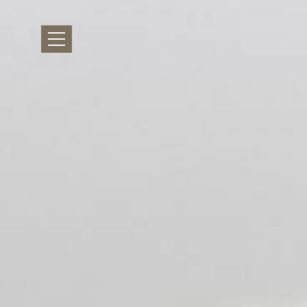
Inicio
Ubicación
Alojamiento
3D Dafne Suite
3D Tour
3D Olive Suite
3D Jasmin
Galería De
Fotos
3D Lavender Sui
Instalaciones
3D Lily