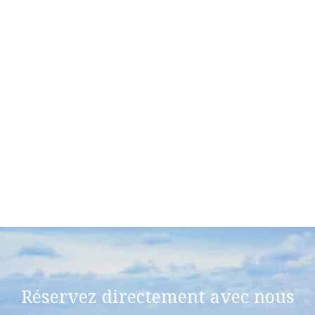
Nous pouvons également organiser « louer une voiture pick up
» en votre nom.
Si vous utilisez l’autocar, il vous deposera à Fira (la ville
principale) et aprés vous
Veuillez utiliser les liens ci-dessous pour accéder aux directions
détaillées de Google Maps vers notre emplacement, y compris
les itinéraires depuis l'aéroport et le port
De l'aéroport à l'hôtel
Du port à l'hôtel
Emplacement exact de l'hôtel
Réservez directement avec nous