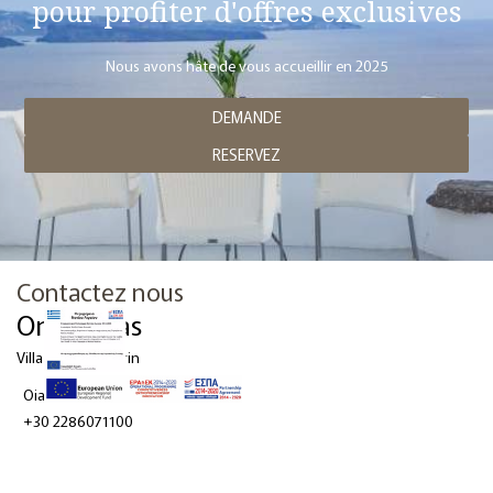
pour profiter d'offres exclusives
Nous avons hâte de vous accueillir en 2025
DEMANDE
RESERVEZ
Contactez nous
Onar Villas
Villa à Oia Santorin
Oia - Santorini 84702 - Greece
+30 2286071100
+30 210 8957210
(Tél. hiver)
+30 6977625040